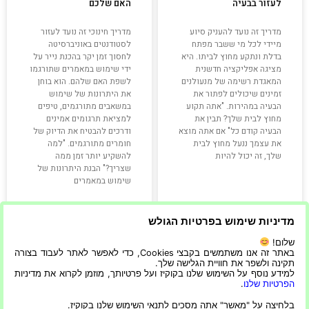
לעזור בבעיה
האם שלכם
מדריך זה נועד להעניק סיוע
מדריך חינוכי זה נועד לעזור
מיידי לכל מי ששבר מפתח
לסטודנטים באוניברסיטה
בדלת ונתקע מחוץ לביתו. היא
לחסוך זמן יקר בהכנת נייר על
מציגה אפליקציה חדשנית
ידי שימוש במאמרים שתורגמו
המאגדת רשימה של מנעולנים
לשפת האם שלהם. הוא בוחן
זמינים שיכולים לפתור את
את היתרונות של שימוש
הבעיה במהירות. "אתה תקוע
במשאבים מתורגמים, טיפים
מחוץ לבית שלך? תבין את
למציאת תרגומים אמינים
הבעיה קודם כל" אם אתה מוצא
ודרכים להבטיח את הדיוק של
את עצמך ננעל מחוץ לבית
חומרים מתורגמים. "למה
שלך, זה יכול להיות
להשקיע יותר זמן ממה
שצריך?" הבנת היתרונות של
שימוש במאמרים
קרא עוד »
קרא עוד »
מדיניות שימוש בפרטיות הגולש
שלום!
14/09/2023
23/09/2023
באתר זה אנו משתמשים בקבצי Cookies, כדי לאפשר לאתר לעבוד בצורה
תקינה ולשפר את חוויית הגלישה שלך.
למידע נוסף על השימוש שלנו בקוקיז ועל פרטיותך, מוזמן לקרוא את מדיניות
הפרטיות שלנו
.
בלחיצה על "מאשר" אתה מסכים לתנאי השימוש שלנו בקוקיז.