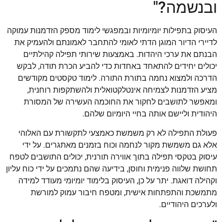
ובנשמה?"
העיסוק בתפילות יומיומיות ובמפגשי לימוד מספק הזדמנות עמוקה
לדיירי הדיור המוגן הדתי לאומי להתחבר לאמונתם ולהעמיק את
הבנתם את ערכי היהדות. באמצעות שירותי תפילה קהילתיים
יכולים יחידים להתאחד באחדות כדי להביע הכרת תודה, לבקש
הדרכה ולמצוא נחמה בתורת התורה. לימוד טקסטים מקודשים
מציע הזדמנות לצמיחה אינטלקטואלית ולהשתקפות רוחנית,
ומאפשר לתושבים לחקור את החוכמה העשירה של המסורת
היהודית וליישם אותה בחיי היומיום שלהם.
פעולת התפילה לא רק משמשת כאמצעי לתקשורת עם האלוהי
אלא גם משמשת מקור לנחמה וכוח בזמנים מאתגרים. על ידי
עיסוק בטקסי תפילה בתוך אווירה תורנית, יכולים התושבים לטפח
תחושת שלווה פנימית וחוסן, בידיעה שהם נתמכים על ידי כוח עליון
וקהילה דואגת. יתר על כן, העיסוק בלימוד יומיומי מעודד למידה
מתמשכת והתפתחות אישית, ומטפח חיבור עמוק למורשת
ולערכים היהודיים.