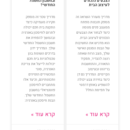
הצבעים הנכונים
ובחשבון החשמל
לעיצוב הבית
החודשי?
מדריך מעורר השראה זה
מדריך טכני זה מספק
מספק תובנות מפתח
חקירה מעמיקה כיצד
ממעצב פנים מנוסה
התקנת בית חכם יכולה
כיצד לבחור את הצבעים
לתרום לחיסכון באנרגיה
הנכונים לעיצוב הבית.
ובהמשך להפחית את
הוא מדגיש את החשיבות
חשבון החשמל החודשי
של הבנת הסגנון האישי
שלך. המדריך ידון
שלך, מצב הרוח שאתה
בדרכים השונות בהן
רוצה להגדיר, תפקיד
טכנולוגיות בית חכם
התאורה, והתחשבות
יכולות לייעל את צריכת
בריהוט ובעיצוב
האנרגיה, סוגי
הקיימים. המדריך גם דן
המכשירים הזמינים
כיצד בחירת צבע יכולה
ותכונותיהם, וכיצד אלו
להשפיע באופן דרמטי
מתחברים לחיסכון
על תפיסת החלל
פוטנציאלי בחשבון
החשמל החודשי שלך.
הבנת חיסכון באנרגיה:
קרא עוד »
קרא עוד »