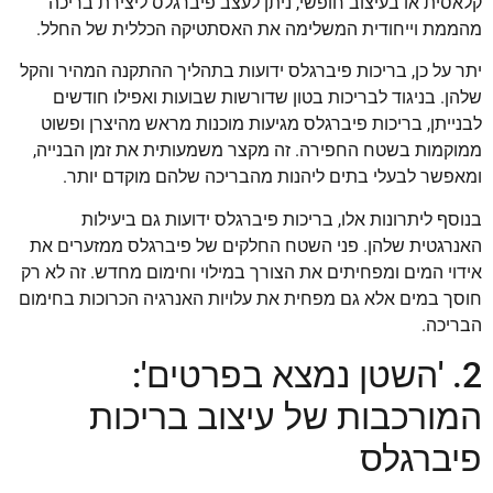
קלאסית או בעיצוב חופשי, ניתן לעצב פיברגלס ליצירת בריכה
מהממת וייחודית המשלימה את האסתטיקה הכללית של החלל.
יתר על כן, בריכות פיברגלס ידועות בתהליך ההתקנה המהיר והקל
שלהן. בניגוד לבריכות בטון שדורשות שבועות ואפילו חודשים
לבנייתן, בריכות פיברגלס מגיעות מוכנות מראש מהיצרן ופשוט
ממוקמות בשטח החפירה. זה מקצר משמעותית את זמן הבנייה,
ומאפשר לבעלי בתים ליהנות מהבריכה שלהם מוקדם יותר.
בנוסף ליתרונות אלו, בריכות פיברגלס ידועות גם ביעילות
האנרגטית שלהן. פני השטח החלקים של פיברגלס ממזערים את
אידוי המים ומפחיתים את הצורך במילוי וחימום מחדש. זה לא רק
חוסך במים אלא גם מפחית את עלויות האנרגיה הכרוכות בחימום
הבריכה.
2. 'השטן נמצא בפרטים':
המורכבות של עיצוב בריכות
פיברגלס