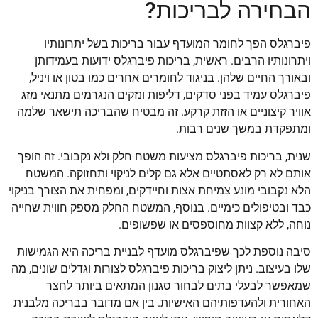
הבחירה לבריכות?
פיברגלס הפך לחומר המועדף עבור בריכות בשל יתרונותיו
ויתרונותיו הרבים. ראשית, בריכות פיברגלס ידועות בעמידותן
ובאורך החיים שלהן. בניגוד לחומרים אחרים כמו בטון או ויניל,
פיברגלס עמיד בפני סדקים, דליפות ונזקים הנגרמים מתנאי מזג
אוויר קיצוניים או הזזת קרקע. זה מבטיח שהבריכה תישאר שלמה
ומתפקדת במשך שנים רבות.
שנית, בריכות פיברגלס מציעות משטח חלק ולא נקבובי. זה הופך
אותם לא רק לאסתטיים אלא גם קלים לניקוי ותחזוקה. המשטח
הלא נקבובי מונע צמיחת אצות וחיידקים, ומפחית את הצורך בניקוי
כבד ובטיפולים כימיים. בנוסף, המשטח החלק מספק חווית שחייה
נוחה, ללא קצוות מחוספסים או שפשופים.
סיבה נוספת לכך שפיברגלס מועדף לבניית בריכה היא הגמישות
שלו בעיצוב. ניתן ליצוק בריכות פיברגלס לצורות וגדלים שונים, מה
שמאפשר לבעלי בתים לבחור סגנון המתאים ביותר לחצר
האחורית ולהעדפותיהם האישיות. בין אם מדובר בבריכה מלבנית