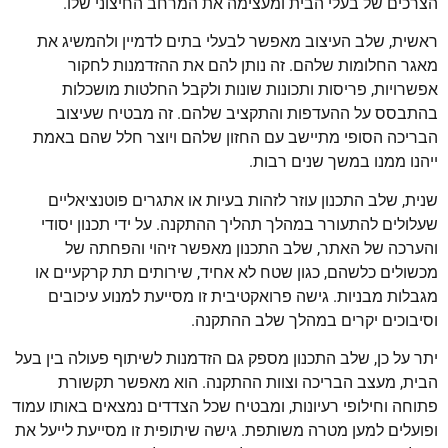
הצרכים של בעלי הבית ומעצימה את המרחב החיצוני שלו.
ראשית, שלב העיצוב מאפשר לבעלי בתים לדמיין ולהמשיג את
מאגר החלומות שלהם. זה נותן להם את ההזדמנות לחקור
אפשרויות, פריסות ותכונות שונות ולקבל החלטות מושכלות
בהתבסס על ההעדפות והתקציב שלהם. זה מבטיח שעיצוב
הבריכה הסופי מתיישב עם החזון שלהם ויוצר חלל שהם באמת
ייהנו ממנו במשך שנים רבות.
שנית, שלב התכנון עוזר לזהות בעיות או אתגרים פוטנציאליים
שעלולים להתעורר במהלך תהליך ההתקנה. על ידי תכנון יסודי
והערכה של האתר, שלב התכנון מאפשר זיהוי והפחתה של
מכשולים כלשהם, כגון שטח לא אחיד, שירותים תת קרקעיים או
מגבלות מבניות. גישה פרואקטיבית זו מסייעת למנוע עיכובים
וסיבוכים יקרים במהלך שלב ההתקנה.
יתר על כן, שלב התכנון מספק גם הזדמנות לשיתוף פעולה בין בעל
הבית, מעצב הבריכה וצוות ההתקנה. הוא מאפשר תקשורת
פתוחה וחילופי רעיונות, ומבטיח שכל הצדדים נמצאים באותו עמוד
ופועלים למען מטרה משותפת. גישה שיתופית זו מסייעת לייעל את