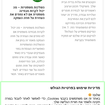
הקובעים את עלות בניית הבית
שלך. משיקולי תכנון ועיצוב
השלכות משפטיות – מה
ראשוניים ועד לבחירת חומרים
יכול לקרות מבחינה
משפטית אם לא נחתים את
ועלויות עבודה, מדריך זה יעזור
העוזרת על חוזה העסקה
לכם להבין את המחויבות
הפיננסית הכרוכה בפרויקט
החיים המשמעותי הזה. 1. איך
השלכות משפטיות – מה יכול
המיקום משפיע על העלות?
לקרות מבחינה משפטית אם
למיקום הבית שלכם יש תפקיד
לא נחתים את העוזרת על חוזה
משמעותי בקביעת
העסקה מאמר זה בוחן את
ההשלכות המשפטיות
האפשריות העומדות בפני
מעסיקים ועובדי בית כאחד
כאשר חוזה עבודה אינו נחתם
כהלכה, תוך התייחסות
לחשיבותו של חוזה חתום
להגנה על שני הצדדים. לעוד
מאמרים מעניינים באתר: תנאי
קרא עוד »
קרא עוד »
מדיניות שימוש בפרטיות הגולש
שלום!
27/05/2023
18/11/2024
באתר זה אנו משתמשים בקבצי Cookies, כדי לאפשר לאתר לעבוד בצורה
תקינה ולשפר את חוויית הגלישה שלך.