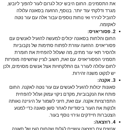
את התסמינים. החום היבש יכול לגרום לעור להפוך ליובש,
מגרד ודלקתי עוד יותר. בנוסף, ההזעה בסאונה עלולה
להוביל לגירוי ואי נוחות נוספים עבור אלה עם עור נוטה
לאקזמה.
2. פסוריאזיס:
החום והלחות בסאונה יכולים למעשה להועיל לאנשים עם
פסוריאזיס. ההזעה עוזרת לפתוח סתימות של נקבוביות
ולהסיר תאי עור מתים, מה שעלול להפחית את חומרת
תסמיני הפסוריאזיס. עם זאת, חשוב לציין שחשיפה מופרזת
לחום עלולה לעורר גם התלקחויות אצל אנשים מסוימים, ולכן
יש לנקוט משנה זהירות.
3. אקנה:
סאונות יכולות להועיל לאנשים עם עור נוטה לאקנה. החום
פותח את הנקבוביות, מקדם ניקוי עמוק ועלול להפחית
התפרצויות אקנה. עם זאת, חיוני לשמור על היגיינה נאותה
ולנקות את העור ביסודיות לאחר סשן סאונה כדי למנוע
הצטברות חיידקים וגירוי נוסף בעור.
4. רוזצאה:
אנשים עם רוזצאה עשויים לגלות שהחום העז של סאונה