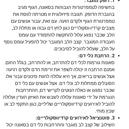
1. דופק מוגבר:
בחשיפה לטמפרטורות הגבוהות בסאונה, הגוף מגיב
בהגברת הדופק. תגובה פיזיולוגית זו מטרתה לווסת את
טמפרטורת הגוף ולקדם הזעה. עם זאת, עבור אנשים עם
מצבים קרדיו-וסקולריים כגון לחץ דם גבוה או מחלת לב,
הלב שכבר נפגע עלול להתקשה להתמודד עם עומס
העבודה המוגבר. קצב הלב המוגבר יכול להפעיל עומס נוסף
על הלב, שעלול להוביל לסיבוכים.
2. הרחבת כלי דם:
סאונות גורמות לכלי דם להתרחב, או להתרחב, בגלל החום.
אמנם הרחבה זו יכולה לשפר את זרימת הדם ולקדם רגיעה
אצל אנשים בריאים, אך היא עלולה להוות סיכונים עבור אלו
הסובלים ממחלות לב וכלי דם. אצל אנשים עם כלי דם
שכבר נפגעו או כאלה הנוטים לקרישי דם, ההתרחבות
הנגרמת על ידי סאונות עלולה לשבש את האיזון העדין ועלולה
להוביל לאירועים קרדיווסקולריים שליליים, כגון התקפי לב או
שבץ מוחי.
3. פוטנציאל לאירועים קרדיווסקולריים:
השילוב של קצב לב מוגבר והתרחבות כלי דם בסאונה יכול