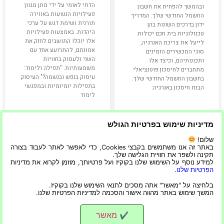
הדתי לאומי על ידי מתן מגוון
ובהמשך להפחית את חשבון
פעילויות הנטועות באווירה
החשמל החודשי שלך. המדריך
תורנית ושימת דגש על ערכי
ידון בדרכים השונות בהן
היהדות. באמצעות פעילויות
טכנולוגיות בית חכם יכולות
אלו יוכלו התושבים לחזק את
לייעל את צריכת האנרגיה,
אמונתם, להתרועע אחד עם
סוגי המכשירים הזמינים
השני ולעסוק בחוויות
ותכונותיהם, וכיצד אלו
משמעותיות. "תפילה ולימוד:
מתחברים לחיסכון פוטנציאלי
עיסוק בנפש ובנשמה?" העיסוק
בחשבון החשמל החודשי שלך.
בתפילות יומיומיות ובמפגשי
הבנת חיסכון באנרגיה:
לימוד
קרא עוד »
קרא עוד »
מדיניות שימוש בפרטיות הגולש
שלום!
באתר זה אנו משתמשים בקבצי Cookies, כדי לאפשר לאתר לעבוד בצורה
17/04/2024
27/12/2023
תקינה ולשפר את חוויית הגלישה שלך.
למידע נוסף על השימוש שלנו בקוקיז ועל פרטיותך, מוזמן לקרוא את מדיניות
הפרטיות שלנו
.
בלחיצה על "מאשר" אתה מסכים לתנאי השימוש שלנו בקוקיז.
המשך שימוש באתר מהווה אישור והסכמה למדיניות הפרטיות שלנו.
כל מה שצריך לדעת לחיים האמיתיים
כל הזכויות שמורות
מאשר
✔