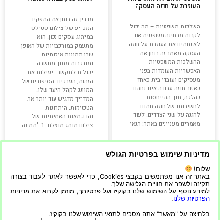
העוזרת על חוזה העסקה
מדריך זה בוחן את התפקיד
השלכות משפטיות – מה יכול
המכריע של צילום סטילס
לקרות מבחינה משפטית אם
במיתוג עסקים נכון. הוא
לא נחתים את העוזרת על חוזה
מתעמק במורכבויות של האופן
העסקה מאמר זה בוחן את
שבו תמונות איכותיות
ההשלכות המשפטיות
ומורכבות מתוך מחשבה
האפשריות העומדות בפני
יכולות לתקשר ביעילות את
מעסיקים ועובדי בית כאחד
הזהות, הערכים והסיפורים של
כאשר חוזה עבודה אינו נחתם
המותג לקהל היעד שלו.
כהלכה, תוך התייחסות
המדריך מדגיש עוד יותר את
לחשיבותו של חוזה חתום
הטכניקות, היתרונות
להגנה על שני הצדדים. לעוד
והדוגמאות האמיתיות של
מאמרים מעניינים באתר: תנאי
צילום מותג מוצלח. 1. 'תמונה
קרא עוד »
קרא עוד »
מדיניות שימוש בפרטיות הגולש
שלום!
באתר זה אנו משתמשים בקבצי Cookies, כדי לאפשר לאתר לעבוד בצורה
21/09/2023
27/05/2023
תקינה ולשפר את חוויית הגלישה שלך.
למידע נוסף על השימוש שלנו בקוקיז ועל פרטיותך, מוזמן לקרוא את מדיניות
הפרטיות שלנו
.
בלחיצה על "מאשר" אתה מסכים לתנאי השימוש שלנו בקוקיז.