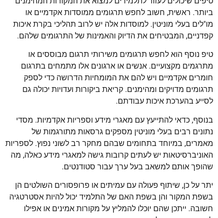
טיפים שיכולים לעזור לתלמידים למצוא את המקורות המהימנים
ביותר. ראשית, חשוב לחפש תרגומים ממוסדות אקדמיים או
מו"לים בעלי מוניטין. למוסדות אלה יש לרוב תהליכי בקרת איכות
קפדניים, המבטיחים את הדיוק והאמינות של התרגומים שלהם.
טיפ נוסף הוא לחפש תרגומים משירותי תרגום מבוססים או
מתרגמים מקצועיים. אנשים או ארגונים אלו מתמחים בתרגום
חומרים אקדמיים ויש להם את המומחיות הדרושה כדי לספק
תרגומים מדויקים ומהימנים. קריאת ביקורות ועדויות יכולה גם
לסייע בהערכת איכות עבודתם.
בנוסף, כדאי להתייעץ עם מאגרי מידע וספריות אקדמיות. מסדי
נתונים רבים בעלי מוניטין מספקים גרסאות מתורגמות של
מאמרים, במיוחד בתחומים שבהם מחקר רב לשוני נפוץ. לספריות
האוניברסיטאות יש לעתים קרובות גישה למאגרי מידע כאלה, מה
שהופך אותם למשאב בעל ערך עבור סטודנטים.
יתר על כן, שיתוף פעולה עם עמיתים או פרופסורים השולטים הן
בשפת המקור והן בשפת האם של התלמיד יכול להיות אסטרטגיה
חשובה. ייתכן שהם יוכלו להמליץ על מקורות אמינים או אפילו