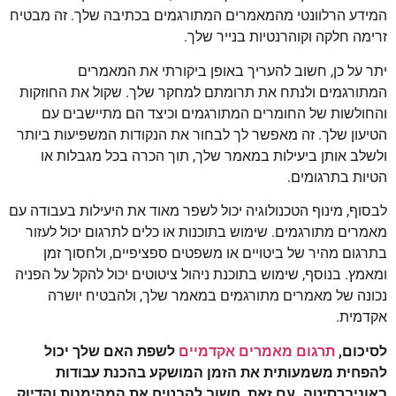
המידע הרלוונטי מהמאמרים המתורגמים בכתיבה שלך. זה מבטיח
זרימה חלקה וקוהרנטיות בנייר שלך.
יתר על כן, חשוב להעריך באופן ביקורתי את המאמרים
המתורגמים ולנתח את תרומתם למחקר שלך. שקול את החוזקות
והחולשות של החומרים המתורגמים וכיצד הם מתיישבים עם
הטיעון שלך. זה מאפשר לך לבחור את הנקודות המשפיעות ביותר
ולשלב אותן ביעילות במאמר שלך, תוך הכרה בכל מגבלות או
הטיות בתרגומים.
לבסוף, מינוף הטכנולוגיה יכול לשפר מאוד את היעילות בעבודה עם
מאמרים מתורגמים. שימוש בתוכנות או כלים לתרגום יכול לעזור
בתרגום מהיר של ביטויים או משפטים ספציפיים, ולחסוך זמן
ומאמץ. בנוסף, שימוש בתוכנת ניהול ציטוטים יכול להקל על הפניה
נכונה של מאמרים מתורגמים במאמר שלך, ולהבטיח יושרה
אקדמית.
לסיכום,
תרגום מאמרים אקדמיים
לשפת האם שלך יכול
להפחית משמעותית את הזמן המושקע בהכנת עבודות
באוניברסיטה. עם זאת, חשוב להבטיח את המהימנות והדיוק