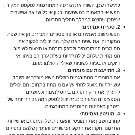
למישהו שכן, השווה את הגרסה המתורגמת לטקסט המקורי.
חפש אי-התאמות במשמעות, בטון או כל שגיאה אפשרית
שייתכן שהוצגו במהלך תהליך התרגום.
2. סקירת עמיתים:
חפש משוב מעמיתים או פרופסורים המכירים הן את שפת
המקור והן את שפת האם שלך. הם יכולים לסקור את
החומרים המתורגמים ולספק תובנות או הצעות לשיפור.
המומחיות שלהם יכולה להיות בעלת ערך רב בזיהוי אי
דיוקים או בעיות לשוניות שאולי התעלמו מהם.
3. התייעצות עם מומחים:
אם החומרים המתורגמים כוללים נושא מורכב או מיוחד,
עשוי להיות מועיל להתייעץ עם מומחה בתחום. הם יכולים
להעריך את דיוק התרגום ביחס למינוח ולמושגים
הספציפיים המעורבים. זה יכול לספק רמה גבוהה יותר של
ביטחון באמינות החומרים המתורגמים.
4. מוניטין ואמינות:
קחו בחשבון את המוניטין והאמינות של המתרגם או שירות
התרגום. חקרו את הרקע, הכישורים והניסיון שלהם בתרגום