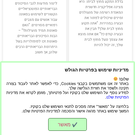
בדלת ונתקע מחוץ לביתו. היא
ליצור מודעות לגבי הסיכונים
מציגה אפליקציה חדשנית
הבריאותיים הפוטנציאליים
המאגדת רשימה של מנעולנים
הקשורים לשימוש בסאונה
זמינים שיכולים לפתור את
עבור אנשים עם מצבים
הבעיה במהירות. "אתה תקוע
רפואיים מסוימים. "האם
מחוץ לבית שלך? תבין את
סאונות תמיד מועילות?" –
הבעיה קודם כל" אם אתה מוצא
הבנת הסיכונים הבריאותיים.
את עצמך ננעל מחוץ לבית
סאונות זכו לפופולריות בשל
שלך, זה יכול להיות
היתרונות הבריאותיים הרבים
שלהן, אך חשוב
קרא עוד »
קרא עוד »
מדיניות שימוש בפרטיות הגולש
שלום!
באתר זה אנו משתמשים בקבצי Cookies, כדי לאפשר לאתר לעבוד בצורה
11/10/2023
23/09/2023
תקינה ולשפר את חוויית הגלישה שלך.
למידע נוסף על השימוש שלנו בקוקיז ועל פרטיותך, מוזמן לקרוא את מדיניות
הפרטיות שלנו
.
בלחיצה על "מאשר" אתה מסכים לתנאי השימוש שלנו בקוקיז.
המשך שימוש באתר מהווה אישור והסכמה למדיניות הפרטיות שלנו.
כל מה שצריך לדעת לחיים האמיתיים
כל הזכויות שמורות
מאשר
✔
הפרטיות שלנו
|
הצהרת נגישות