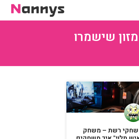
מזון שישמרו
חקי רשת – משחק
יש תלוי" איך משחקים