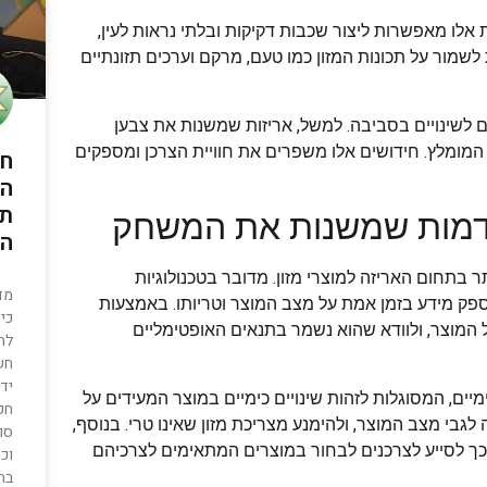
ת אלו מאפשרות ליצור שכבות דקיקות ובלתי נראות לעין,
 לשמור על תכונות המזון כמו טעם, מרקם וערכים תזונתיים
ם לשינויים בסביבה. למשל, אריזות שמשנות את צבען
מומלץ. חידושים אלו משפרים את חוויית הצרכן ומספקים
חס
הת
תח
תקדמות שמשנות את המשחק
הח
 בתחום האריזה למוצרי מזון. מדובר בטכנולוגיות
מד
שונים, שמטרתם לספק מידע בזמן אמת על מצב המוצר וטריותו. באמצעות
כי
 המוצר, ולוודא שהוא נשמר בתנאים האופטימליים
לח
חש
ידו
יים, המסוגלות לזהות שינויים כימיים במוצר המעידים על
חכם
לגבי מצב המוצר, ולהימנע מצריכת מזון שאינו טרי. בנוסף,
סוג
בכך לסייע לצרכנים לבחור במוצרים המתאימים לצרכיהם
וכי
בח