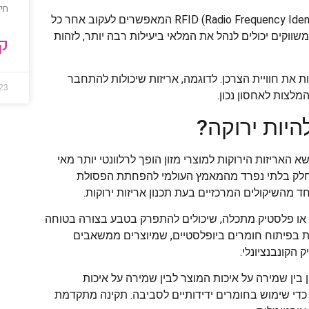
חיס
טכנולוגיה נוספת שמשנה את המשחק היא השימוש בתגי RFID (Radio Frequency Identification) המאפשרים לעקוב אחר כל
ע והאחסון של המוצר. בעזרת תגי RFID, יצרנים ומשווקים יכולים לנהל את המלאי ביעילות רבה יותר, לזהות
קר
ת את חוויית הצרכן. לדוגמה, אריזות שיכולות להתחבר
023
מלצות לאחסון נכון.
היות ירוקה?
 האריזות הירוקות למוצרי מזון הופך לרלוונטי יותר מאי
ות חלק בלתי נפרד מהמאמץ העולמי להפחתת הפסולת
 מהשיקולים המרכזיים בעת תכנון אריזות ירוקות.
 או פלסטיק מתכלה, שיכולים להתפרק בטבע בצורה בטוחה
ת בפיתוח חומרים ביופלסטיים, שמיוצרים ממשאבים
הקונבנציונלי.
בין שמירה על איכות המוצר לבין שמירה על איכות
ך כדי שימוש בחומרים ידידותיים לסביבה. תקינה מתקדמת