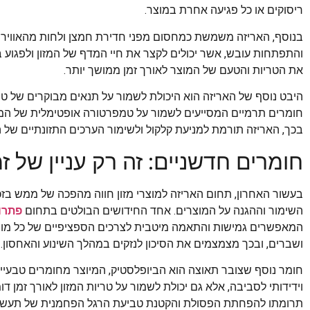
ריסוקים או כל פגיעה אחרת במוצר.
בנוסף, האריזה משמשת כמחסום מפני חדירת חמצן ולחות מהאוויר הח
והתפתחות עובש, אשר יכולים לקצר את חיי המדף של המזון ולפגוע בא
את הטריות והטעם של המוצר לאורך זמן ממושך יותר.
היבט נוסף של האריזה הוא היכולת לשמור על תנאים מבוקרים של טמפ
חומרים תרמיים המסייעים לשמור על טמפרטורה אופטימלית של המזון
בכך, האריזה תורמת למניעת קלקול ולשימור הערכים התזונתיים של ה
חומרים חדשניים: זה רק עניין של זמ
בעשור האחרון, תחום האריזה למוצרי מזון חווה מהפכה של ממש ב
השימור וההגנה על המוצרים. אחד החידושים הבולטים בתחום
פתרונ
המאפשרים גמישות והתאמה מיטבית לצרכים הספציפיים של כל מוצר.
ושברים, ובכך מצמצמים את הסיכון לנזקים במהלך השינוע והאחסון.
חומר נוסף שצובר תאוצה הוא הביופלסטיק, המיוצר מחומרים טבעיים
וידידותי לסביבה, אלא גם יכולת לשמור על טריות המזון לאורך זמן ד
תרומתו להפחתת הפסולת והקטנת טביעת הרגל הפחמנית של תעשיי