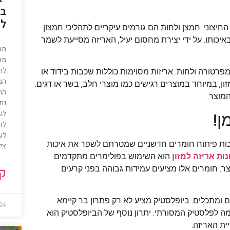
בו
לה
יצוני. חמצן ולחות הם גורמים עיקריים לתהליכי חמצון
יכותו. על ידי יצירת מחסום יעיל, האריזה מסייעת לשמר
מש
מש
לה
רטורה ולחות. אריזות מסוימות כוללות שכבות בידוד או
המ
, במיוחד במוצרים רגישים כמו מוצרי חלב, בשר או דגים.
הת
מוצר.
נח
לש
ן!
לד
לעו
זכות פיתוח חומרים חדשניים שמטרתם לשפר את איכות
ציל
ות אריזה למזון
הוא השימוש בפולימרים מתקדמים
 חומרים אלו מציעים עמידות גבוהה בפני קרעים
קר
 ומתכלים. ביופלסטיק מציע לא רק פתרון בר קיימא
024
ומה לפלסטיק המסורתי. יתרון נוסף של הביופלסטיק הוא
ת האריזה.