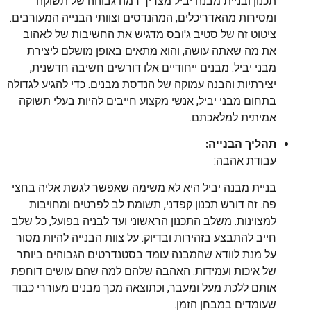
תכנון ובניית מבנה יביל מצריך רמה גבוהה של תשוקה
ומסירות מהאדריכלים, המהנדסים וצוותי הבנייה המעורבים.
ציטוט זה של סטיב ג'ובס מדגיש את החשיבות של לאהוב
את מה שאתה עושה, והוא מתאים באופן מושלם ליצירת
מבני יביל. מבנים ייחודיים אלו דורשים חשיבה חדשנית,
יצירתיות והבנה עמוקה של הנדסת מבנים. כדי להגיע לגדולה
בתחום מבני יביל, אנשי מקצוע חייבים להיות בעלי תשוקה
אמיתית למלאכתם.
תהליך הבנייה:
עבודת אהבה:
בניית מבנה יביל היא לא משימה שאפשר לגשת אליה בחצי
פה. זה דורש תכנון קפדני, תשומת לב לפרטים ומחויבות
למצוינות. משלב התכנון הראשוני ועד לבניה בפועל, כל שלב
חייב להתבצע בזהירות ובדיוק. על צוות הבנייה להיות מסור
על מנת לוודא שהמבנה עומד בסטנדרטים הגבוהים ביותר
של איכות ועמידות. האהבה שלהם למה שהם עושים דוחפת
אותם ללכת מעל ומעבר, וכתוצאה מכך מבנים מעוררי כבוד
שעומדים במבחן הזמן.