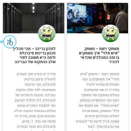
משחקי רשת – משחק
לתכנן בריכה – מהי תהליך
"איש תלוי" איך משחקים
תכנון בריכות פיברגלס
בו ומה המהלכים שכדאי
ולמה היא חשובה לפני
להכיר
שלב ההתקנה של הבריכה
משחקי רשת – משחק "איש
מדריך זה מציע חקר מעמיק
תלוי" איך משחקים בו ומה
לתהליך עיצוב בריכות
המהלכים שכדאי להכיר
פיברגלס, תוך הדגשת
במדריך זה אנו מתעמקים
משמעותו לפני שלב התקנת
בעולם המסקרן של משחקי
הבריכה. מהבנת היסודות של
רשת תוך התמקדות במשחק
פיברגלס, דרך תהליך העיצוב
'האיש התלוי'. אנו נחשוף את
ועד לתפקיד המכריע שהוא
כללי המשחק, אסטרטגיות
ממלא בהבטחת התקנה יעילה
לשלוט ומהלכים חיוניים
ושימוש ארוך טווח, מדריך זה
שאתה צריך לדעת כדי להבטיח
מכסה את הכל. 1. מדוע
את הניצחון שלך. לעוד
פיברגלס הוא חומר הבחירה