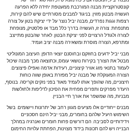
קונסטרוקציית מבנה המורכבת ממעטפת יחידה ללא הפרעה
העשויה מבטון מזוין. בניגוד למבנים מסורתיים שיש להם קירות,
רצפות וגגות נפרדים, מבנה יביל נוצר על ידי יציקת בטון על צורה
מתנפחת. צורה זו, העשויה בדרך כלל מבד או פלסטיק, מנופחת
לצורה ולגודל הרצויים לפני יציקת הבטון. לאחר שהבטון מתייצב
ומתרפא, הצורה מוסרת ומשאירה מבנה יציב ועמיד.
מבני יביל ידועים בחוזקם ובחוסנם יוצאי הדופן. העיצוב המונוליטי
מבטל את הצורך בקירות נושאי עומס, וכתוצאה מכך מבנה שיכול
לעמוד בתנאי מזג אוויר קיצוניים, רעידות אדמה ואפילו פיצוצים.
הצורה המעוקלת של מבנה יביל מפזרת באופן שווה כוחות
חיצוניים, מה שהופך אותו לעמיד מאוד בפני נזקים וקריסה. בנוסף,
היעדר מפרקים ותפרים מפחית את הסיכון לדליפות ולחולשות
מבניות, מה שמשפר את אורך חיי הבניין.
מבנים ייחודיים אלו מציעים מגוון רחב של יתרונות ויישומים. בשל
השימוש היעיל שלהם בחומרים, מבני יביל הינם חסכוניים
וידידותיים לסביבה. הם דורשים פחות חומרים ואנרגיה במהלך
הבנייה ויש להם תכונות בידוד מצוינות, הפחתת עלויות החימום