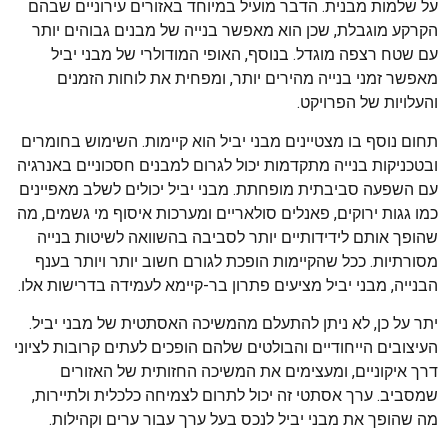
על שלמות מבנית. הדבר מועיל במיוחד באזורים עירוניים שבהם
הקרקע מוגבלת, שכן הוא מאפשר בנייה של מבנים גבוהים יותר
עם שטח רצפה מוגדל. בנוסף, האופי המודולרי של מבני יביל
מאפשר זמני בנייה מהירים יותר, ומפחית את לוחות הזמנים
והעלויות של הפרויקט.
תחום נוסף בו מצטיינים מבני יביל הוא קיימות. השימוש בחומרים
ובטכניקות בנייה מתקדמות יכול לגרום למבנים חסכוניים באנרגיה
עם השפעה סביבתית מופחתת. מבני יביל יכולים לשלב מאפיינים
כמו גגות ירוקים, פאנלים סולאריים ומערכות איסוף מי גשמים, מה
שהופך אותם לידידותיים יותר לסביבה בהשוואה לשיטות בנייה
מסורתיות. ככל שהקיימות הופכת לגורם חשוב יותר ויותר בענף
הבנייה, מבני יביל מציעים פתרון בר-קיימא לעמידה בדרישות אלו.
יתר על כן, לא ניתן להתעלם מהמשיכה האסתטית של מבני יביל.
העיצובים הייחודיים והבולטים שלהם הופכים לעתים קרובות לציוני
דרך איקוניים, ומעצימים את המשיכה החזותית של האזורים
שמסביב. ערך אסתטי זה יכול לתרום לצמיחה כלכלית ולתיירות,
מה שהופך את מבני יביל לנכס בעל ערך עבור ערים וקהילות.