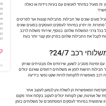
מש
 זה מועיל במיוחד לאנשים עם בעיות ניידות או כאלה
מה
שרד.
תה
שה
יל סוגים שונים של חבילות. מחבילות קטנות ועד לפריטים
וש
סחורות. זה יתרון במיוחד לעסקים העוסקים בסוגים שונים
ל בכל צרכי המשלוח שלהם. בנוסף, שירותי משלוח לרכב
הב
ות לקבל את החבילות שלהם בפרק זמן קצר יותר בעת
המ
קר
חי רכב 24/7?
הה ללקוחות. עם זמינות מסביב לשעון, שירותים אלו מבטיחים שניתן
024
ר חבילות רגישות לזמן או משלוחים דחופים שאינם יכולים
ח רכב מאפשרת ללקוחות להיות שקט נפשי בידיעה
דמות המאפשרות הן לשולח והן לנמען לעקוב אחר
 של אמינות, שכן לקוחות יכולים לעקוב בקלות אחר מקום
זו שימושית במיוחד לעסקים המסתמכים על משלוחים בזמן