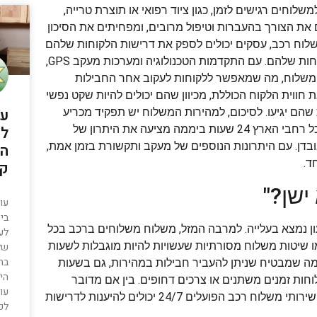
וחים רגישים לזמן, כגון ציוד רפואי או תוצרת טרייה,
 את הצורך בהעברות וטיפול מרובים, ומפחיתים את הסיכון
שלוח רכב, עסקים יכולים לספק את דרישות הלקוחות שלהם
לשירות מהיר ויעיל, ולשפר את המוניטין ואת רמות שביעות רצון הלקוחות שלהם. עם התקדמות הטכנולוגיה ומערכות מעקב GPS,
המשלוח, מה שמאפשר ללקוחות לעקוב אחר החבילות
ווית הלקוח הכוללת, מכיוון שהם יכולים להיות שקט נפשי
עו
הם יגיעו. לסיכום, למהירות המשלוח יש תפקיד מכריע
לה
בעמידה בציפיות ושביעות רצון הלקוחות. אספקת משלוחים ברכב לכל רחבי הארץ 24 שעות ביממה מציעה את היתרון של
 אובדן. עם היתרונות הנוספים של מעקב ותקשורת בזמן אמת,
הס
ד.
קב
ישן?"
עו
בי
ן נמצא בעלייה. למרבה המזל, משלוח משלוחים ברכב בכל
לע
שלא כמו שיטות משלוח מסורתיות שעשויות להיות מוגבלות לשעות
של 
בהט
, מה שמבטיח שניתן להעביר חבילות במהירות, גם בשעות
היא
וחות זמנים משתנים או צרכים דחופים. בין אם מדובר
עו
בהזמנת קניות מקוונת בשעת לילה מאוחרת או משלוח רפואי חירום, שירותי משלוח רכב הפועלים 24/7 יכולים להיענות לדרישות
לפ