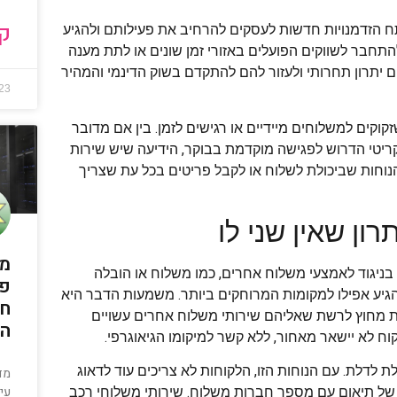
קר
ח הזדמנויות חדשות לעסקים להרחיב את פעילותם ולהגיע
התחבר לשווקים הפועלים באזורי זמן שונים או לתת מענה
ם יתרון תחרותי ולעזור להם להתקדם בשוק הדינמי והמהיר
023
עיל מאוד גם לאנשים שזקוקים למשלוחים מיידיים או רגישים לזמן. בין אם מדובר
יטי הדרוש לפגישה מוקדמת בבוקר, הידיעה שיש שירות
הנוחות שביכולת לשלוח או לקבל פריטים בכל עת שצריך
ון שאין שני לו
מה
. בניגוד לאמצעי משלוח אחרים, כמו משלוח או הובלה
פי
להגיע אפילו למקומות המרוחקים ביותר. משמעות הדבר היא
חש
מות מחוץ לרשת שאליהם שירותי משלוח אחרים עשויים
הה
 לא יישאר מאחור, ללא קשר למיקומו הגיאוגרפי.
 לדלת. עם הנוחות הזו, הלקוחות לא צריכים עוד לדאוג
מד
עי
של תיאום עם מספר חברות משלוח. שירותי משלוחי רכב